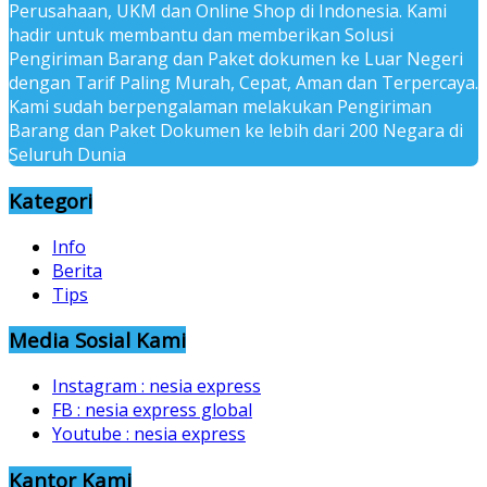
Perusahaan, UKM dan Online Shop di Indonesia. Kami
hadir untuk membantu dan memberikan Solusi
Pengiriman Barang dan Paket dokumen ke Luar Negeri
dengan Tarif Paling Murah, Cepat, Aman dan Terpercaya.
Kami sudah berpengalaman melakukan Pengiriman
Barang dan Paket Dokumen ke lebih dari 200 Negara di
Seluruh Dunia
Kategori
Info
Berita
Tips
Media Sosial Kami
Instagram : nesia express
FB : nesia express global
Youtube : nesia express
Kantor Kami