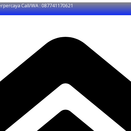
erpercaya Call/WA : 087741170621