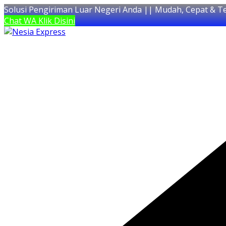
Solusi Pengiriman Luar Negeri Anda || Mudah, Cepat & T
Chat WA Klik Disini
Skip
to
content