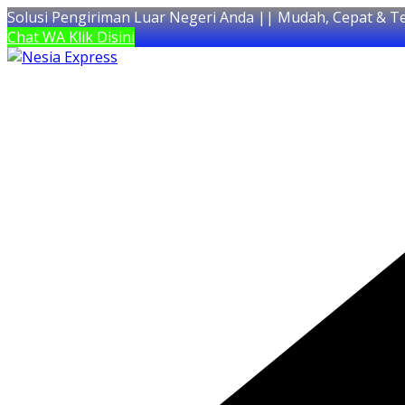
Solusi Pengiriman Luar Negeri Anda || Mudah, Cepat & T
Chat WA Klik Disini
Skip
to
content