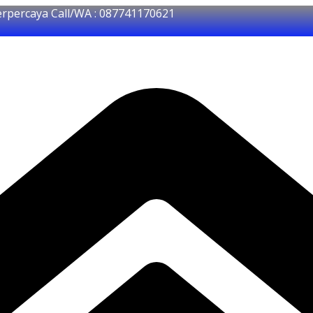
erpercaya Call/WA : 087741170621