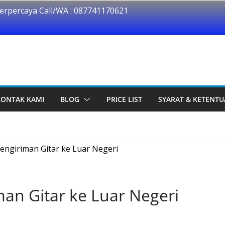
erpercaya Call/WA : 087741170621
KONTAK KAMI
BLOG
PRICE LIST
SYARAT & KETENT
an Gitar ke Luar Negeri