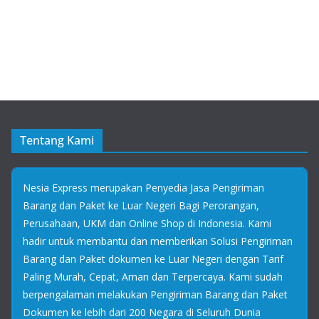
Tentang Kami
Nesia Express merupakan Penyedia Jasa Pengiriman
Barang dan Paket ke Luar Negeri Bagi Perorangan,
Perusahaan, UKM dan Online Shop di Indonesia. Kami
hadir untuk membantu dan memberikan Solusi Pengiriman
Barang dan Paket dokumen ke Luar Negeri dengan Tarif
Paling Murah, Cepat, Aman dan Terpercaya. Kami sudah
berpengalaman melakukan Pengiriman Barang dan Paket
Dokumen ke lebih dari 200 Negara di Seluruh Dunia