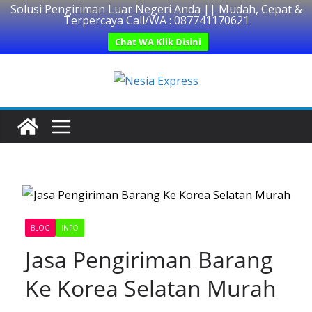
Solusi Pengiriman Luar Negeri Anda || Mudah, Cepat &
Terpercaya Call/WA : 087741170621
Chat WA Klik Disini
Skip
to
content
BLOG
INFO
Jasa Pengiriman Barang
Ke Korea Selatan Murah