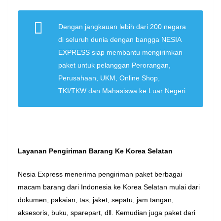
Dengan jangkauan lebih dari 200 negara
di seluruh dunia dengan bangga NESIA
EXPRESS siap membantu mengirimkan
paket untuk pelanggan Perorangan,
Perusahaan, UKM, Online Shop,
TKI/TKW dan Mahasiswa ke Luar Negeri
Layanan Pengiriman Barang Ke Korea Selatan
Nesia Express menerima pengiriman paket berbagai
macam barang dari Indonesia ke Korea Selatan mulai dari
dokumen, pakaian, tas, jaket, sepatu, jam tangan,
aksesoris, buku, sparepart, dll. Kemudian juga paket dari