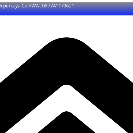
erpercaya Call/WA : 087741170621