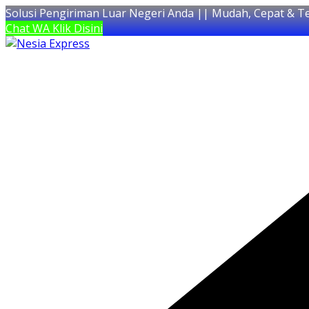
Solusi Pengiriman Luar Negeri Anda || Mudah, Cepat & T
Chat WA Klik Disini
Skip
to
content