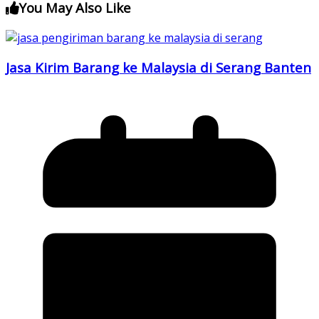
You May Also Like
Jasa Kirim Barang ke Malaysia di Serang Banten