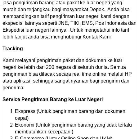
jasa pengiriman barang atau paket ke luar negeri yang
murah dan terjangkau bagi masyarakat Depok. Anda bisa
membandingkan tarif pengiriman luar negeri kami dengan
ekspedisi lainnya seperti JNE, TIKI, EMS, Pos Indonesia dan
Ekspedisi luar negeri lainnya. Untuk mengetahui info tarif
lebih lanjut anda bisa menghubungi Kontak Kami
Tracking
Kami melayani pengiriman paket dan dokumen ke luar
negeri ke lebih dari 200 negara di seluruh dunia. Semua
pengiriman bisa dilacak secara real time online melalui HP
atau aplikasi, sehingga sangat nyaman bagi pengirim dan
penerima
Service Pengiriman Barang ke Luar Negeri
Ekspress (Untuk pengiriman barang dan dokumen
cepat)
Ekonomi (Untuk pengiriman barang yang tidak terlalu
membutuhkan kecepatan )
E-Commerce (Untuk Online Shop dan UKM)