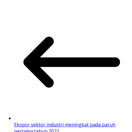
Ekspor sektor industri meningkat pada paruh
pertama tahun 2021