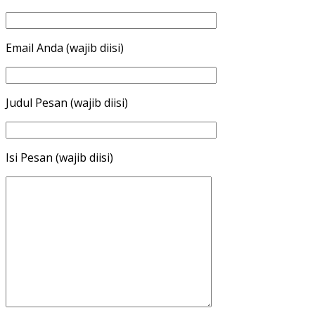
Email Anda (wajib diisi)
Judul Pesan (wajib diisi)
Isi Pesan (wajib diisi)