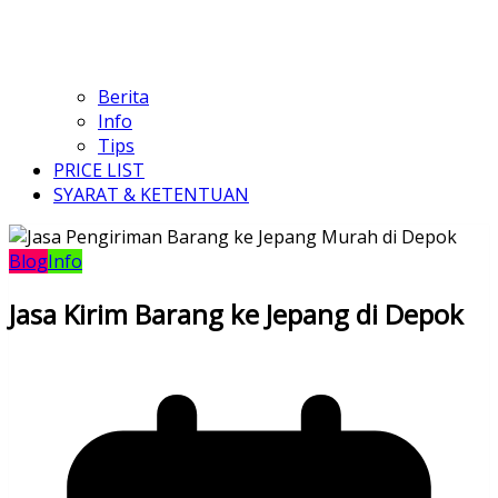
Berita
Info
Tips
PRICE LIST
SYARAT & KETENTUAN
Blog
Info
Jasa Kirim Barang ke Jepang di Depok