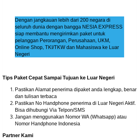
Dengan jangkauan lebih dari 200 negara di
seluruh dunia dengan bangga NESIA EXPRESS
siap membantu mengirimkan paket untuk
pelanggan Perorangan, Perusahaan, UKM,
Online Shop, TKI/TKW dan Mahasiswa ke Luar
Negeri
Tips Paket Cepat Sampai Tujuan ke Luar Negeri
Pastikan Alamat penerima dipaket anda lengkap, benar
dan tulisan terbaca
Pastikan No Handphone penerima di Luar Negeri Aktif.
Bisa dihubungi Via Telpon/SMS
Jangan menggunakan Nomor WA (Whatsapp) atau
Nomor Handphone Indonesia
Partner Kami