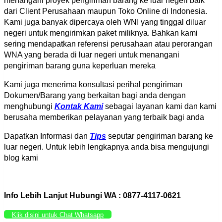
menangani proyek pengiriman barang ke luar negeri baik
dari Client Perusahaan maupun Toko Online di Indonesia.
Kami juga banyak dipercaya oleh WNI yang tinggal diluar
negeri untuk mengirimkan paket miliknya. Bahkan kami
sering mendapatkan referensi perusahaan atau perorangan
WNA yang berada di luar negeri untuk menangani
pengiriman barang guna keperluan mereka
Kami juga menerima konsultasi perihal pengiriman
Dokumen/Barang yang berkaitan bagi anda dengan
menghubungi
Kontak Kami
sebagai layanan kami dan kami
berusaha memberikan pelayanan yang terbaik bagi anda
Dapatkan Informasi dan
Tips
seputar pengiriman barang ke
luar negeri. Untuk lebih lengkapnya anda bisa mengujungi
blog kami
Info Lebih Lanjut Hubungi WA : 0877-4117-0621
Klik disini untuk Chat Whatsapp