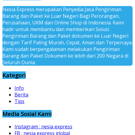
Nesia Express merupakan Penyedia Jasa Pengiriman
Barang dan Paket ke Luar Negeri Bagi Perorangan,
Perusahaan, UKM dan Online Shop di Indonesia. Kami
hadir untuk membantu dan memberikan Solusi
Pengiriman Barang dan Paket dokumen ke Luar Negeri
dengan Tarif Paling Murah, Cepat, Aman dan Terpercaya.
Kami sudah berpengalaman melakukan Pengiriman
Barang dan Paket Dokumen ke lebih dari 200 Negara di
Seluruh Dunia
Kategori
Info
Berita
Tips
Media Sosial Kami
Instagram : nesia express
FB : nesia express global