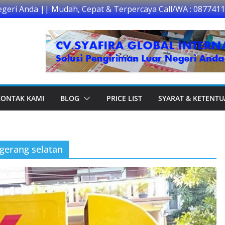
egeri Anda || Mudah, Cepat & Terpercaya Call/WA : 087741
KONTAK KAMI
BLOG
PRICE LIST
SYARAT & KETENT
ngerang selatan