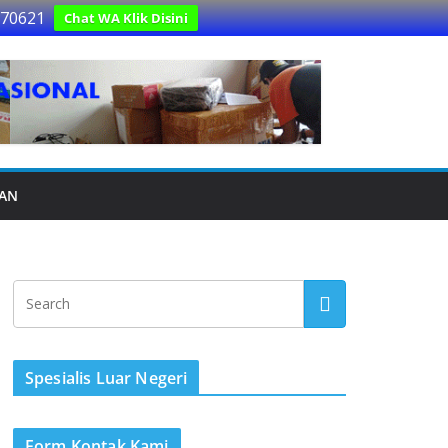
170621
Chat WA Klik Disini
UAN
Spesialis Luar Negeri
Form Kontak Kami