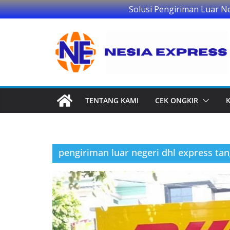
Solusi Pengiriman Luar N
Skip
to
content
TENTANG KAMI
CEK ONGKIR
pengiriman luar negeri dhl express ta