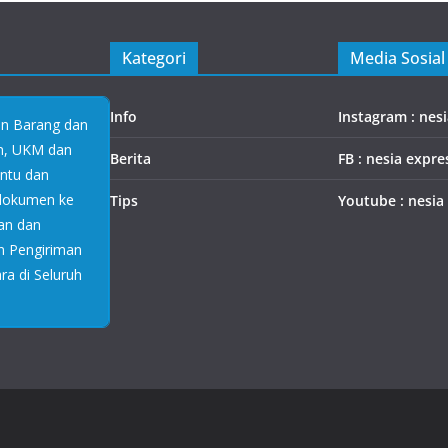
Kategori
Media Sosial
Info
Instagram : nes
an Barang dan
an, UKM dan
Berita
FB : nesia expre
antu dan
 dokumen ke
Tips
Youtube : nesia
an dan
n Pengiriman
a di Seluruh