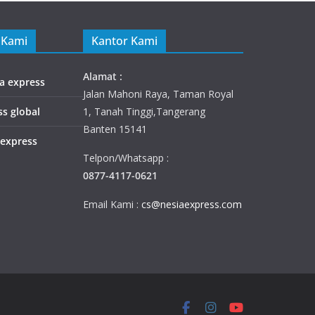
 Kami
Kantor Kami
Alamat :
ia express
Jalan Mahoni Raya, Taman Royal
ss global
1, Tanah Tinggi,Tangerang
Banten 15141
 express
Telpon/Whatsapp :
0877-4117-0621
Email Kami :
cs@nesiaexpress.com