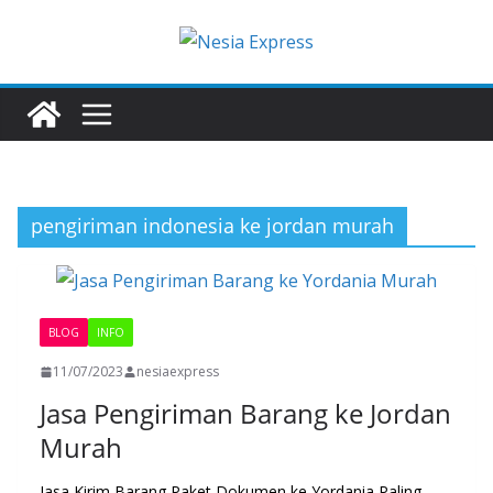
Skip
to
content
pengiriman indonesia ke jordan murah
BLOG
INFO
11/07/2023
nesiaexpress
Jasa Pengiriman Barang ke Jordan
Murah
Jasa Kirim Barang Paket Dokumen ke Yordania Paling