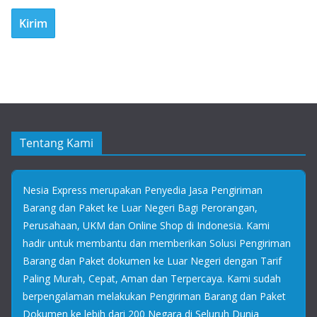
Tentang Kami
Nesia Express merupakan Penyedia Jasa Pengiriman
Barang dan Paket ke Luar Negeri Bagi Perorangan,
Perusahaan, UKM dan Online Shop di Indonesia. Kami
hadir untuk membantu dan memberikan Solusi Pengiriman
Barang dan Paket dokumen ke Luar Negeri dengan Tarif
Paling Murah, Cepat, Aman dan Terpercaya. Kami sudah
berpengalaman melakukan Pengiriman Barang dan Paket
Dokumen ke lebih dari 200 Negara di Seluruh Dunia