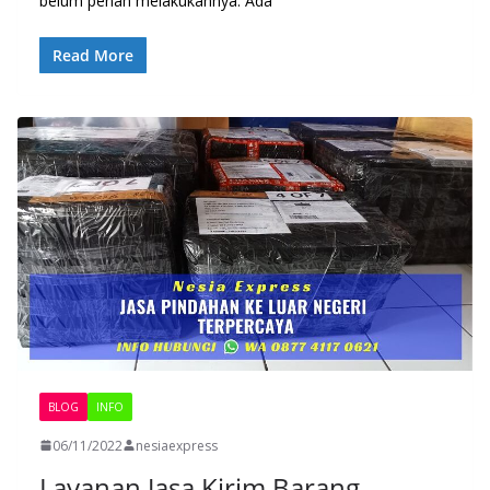
belum penah melakukannya. Ada
Read More
BLOG
INFO
06/11/2022
nesiaexpress
Layanan Jasa Kirim Barang