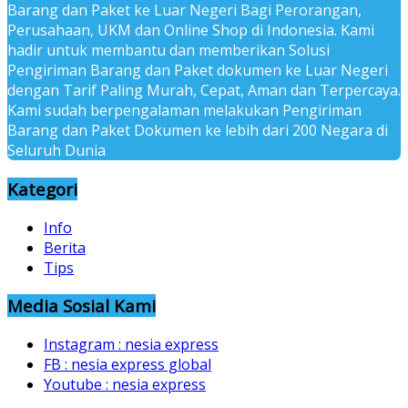
Barang dan Paket ke Luar Negeri Bagi Perorangan,
Perusahaan, UKM dan Online Shop di Indonesia. Kami
hadir untuk membantu dan memberikan Solusi
Pengiriman Barang dan Paket dokumen ke Luar Negeri
dengan Tarif Paling Murah, Cepat, Aman dan Terpercaya.
Kami sudah berpengalaman melakukan Pengiriman
Barang dan Paket Dokumen ke lebih dari 200 Negara di
Seluruh Dunia
Kategori
Info
Berita
Tips
Media Sosial Kami
Instagram : nesia express
FB : nesia express global
Youtube : nesia express