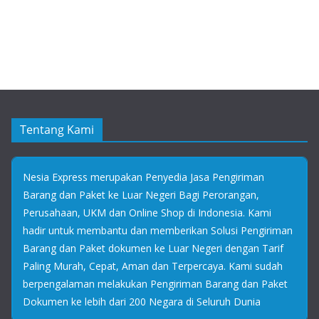
Tentang Kami
Nesia Express merupakan Penyedia Jasa Pengiriman
Barang dan Paket ke Luar Negeri Bagi Perorangan,
Perusahaan, UKM dan Online Shop di Indonesia. Kami
hadir untuk membantu dan memberikan Solusi Pengiriman
Barang dan Paket dokumen ke Luar Negeri dengan Tarif
Paling Murah, Cepat, Aman dan Terpercaya. Kami sudah
berpengalaman melakukan Pengiriman Barang dan Paket
Dokumen ke lebih dari 200 Negara di Seluruh Dunia