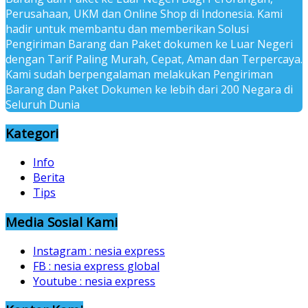
Perusahaan, UKM dan Online Shop di Indonesia. Kami
hadir untuk membantu dan memberikan Solusi
Pengiriman Barang dan Paket dokumen ke Luar Negeri
dengan Tarif Paling Murah, Cepat, Aman dan Terpercaya.
Kami sudah berpengalaman melakukan Pengiriman
Barang dan Paket Dokumen ke lebih dari 200 Negara di
Seluruh Dunia
Kategori
Info
Berita
Tips
Media Sosial Kami
Instagram : nesia express
FB : nesia express global
Youtube : nesia express