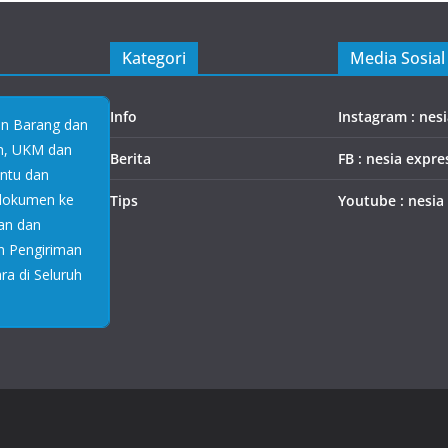
Kategori
Media Sosial
Info
Instagram : nes
an Barang dan
an, UKM dan
Berita
FB : nesia expre
antu dan
 dokumen ke
Tips
Youtube : nesia
an dan
n Pengiriman
a di Seluruh