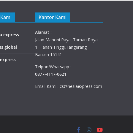
 Kami
Kantor Kami
Alamat :
ia express
Jalan Mahoni Raya, Taman Royal
ss global
1, Tanah Tinggi,Tangerang
Banten 15141
 express
Telpon/Whatsapp :
0877-4117-0621
Email Kami :
cs@nesiaexpress.com