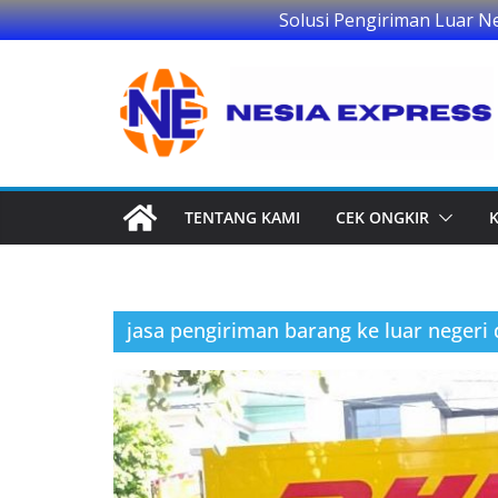
Solusi Pengiriman Luar N
Skip
to
content
TENTANG KAMI
CEK ONGKIR
jasa pengiriman barang ke luar negeri d