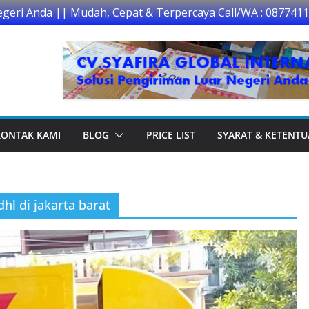
egeri Anda || Mudah, Cepat & Terpercaya Call/WA : 087741
KONTAK KAMI
BLOG
PRICE LIST
SYARAT & KETENT
hl di jakarta barat