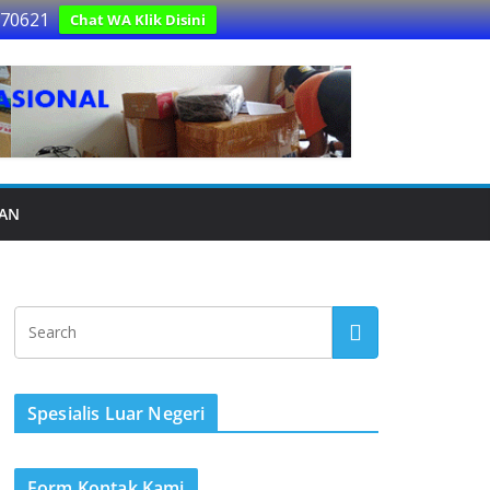
170621
Chat WA Klik Disini
UAN
Spesialis Luar Negeri
Form Kontak Kami