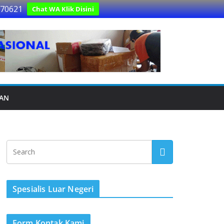
170621
Chat WA Klik Disini
UAN
Spesialis Luar Negeri
Form Kontak Kami