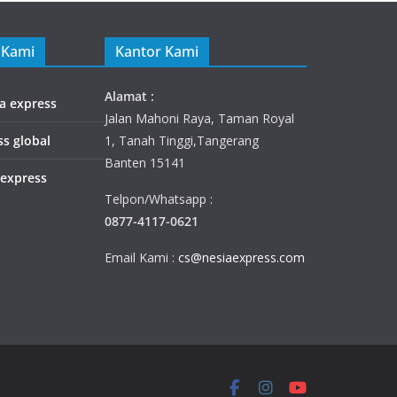
 Kami
Kantor Kami
Alamat :
ia express
Jalan Mahoni Raya, Taman Royal
ss global
1, Tanah Tinggi,Tangerang
Banten 15141
 express
Telpon/Whatsapp :
0877-4117-0621
Email Kami :
cs@nesiaexpress.com