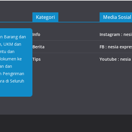
Kategori
Media Sosial
Info
Instagram : nes
an Barang dan
an, UKM dan
Berita
FB : nesia expre
antu dan
 dokumen ke
Tips
Youtube : nesia
an dan
n Pengiriman
a di Seluruh