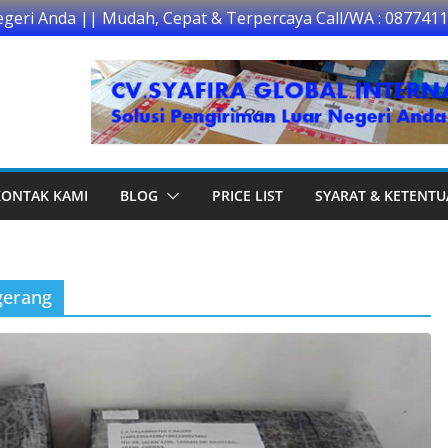
egeri Anda || Mudah, Cepat & Terpercaya Call/WA : 087741
KONTAK KAMI
BLOG
PRICE LIST
SYARAT & KETENT
gerang