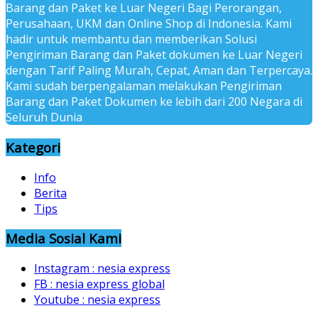
Barang dan Paket ke Luar Negeri Bagi Perorangan,
Perusahaan, UKM dan Online Shop di Indonesia. Kami
hadir untuk membantu dan memberikan Solusi
Pengiriman Barang dan Paket dokumen ke Luar Negeri
dengan Tarif Paling Murah, Cepat, Aman dan Terpercaya.
Kami sudah berpengalaman melakukan Pengiriman
Barang dan Paket Dokumen ke lebih dari 200 Negara di
Seluruh Dunia
Kategori
Info
Berita
Tips
Media Sosial Kami
Instagram : nesia express
FB : nesia express global
Youtube : nesia express