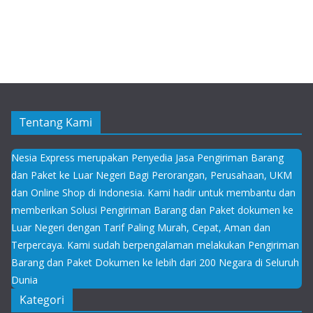
Tentang Kami
Nesia Express merupakan Penyedia Jasa Pengiriman Barang
dan Paket ke Luar Negeri Bagi Perorangan, Perusahaan, UKM
dan Online Shop di Indonesia. Kami hadir untuk membantu dan
memberikan Solusi Pengiriman Barang dan Paket dokumen ke
Luar Negeri dengan Tarif Paling Murah, Cepat, Aman dan
Terpercaya. Kami sudah berpengalaman melakukan Pengiriman
Barang dan Paket Dokumen ke lebih dari 200 Negara di Seluruh
Dunia
Kategori