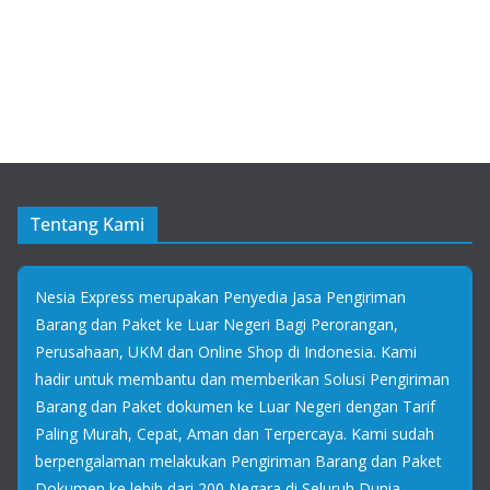
Tentang Kami
Nesia Express merupakan Penyedia Jasa Pengiriman
Barang dan Paket ke Luar Negeri Bagi Perorangan,
Perusahaan, UKM dan Online Shop di Indonesia. Kami
hadir untuk membantu dan memberikan Solusi Pengiriman
Barang dan Paket dokumen ke Luar Negeri dengan Tarif
Paling Murah, Cepat, Aman dan Terpercaya. Kami sudah
berpengalaman melakukan Pengiriman Barang dan Paket
Dokumen ke lebih dari 200 Negara di Seluruh Dunia