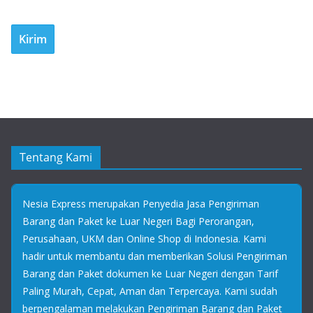
Tentang Kami
Nesia Express merupakan Penyedia Jasa Pengiriman
Barang dan Paket ke Luar Negeri Bagi Perorangan,
Perusahaan, UKM dan Online Shop di Indonesia. Kami
hadir untuk membantu dan memberikan Solusi Pengiriman
Barang dan Paket dokumen ke Luar Negeri dengan Tarif
Paling Murah, Cepat, Aman dan Terpercaya. Kami sudah
berpengalaman melakukan Pengiriman Barang dan Paket