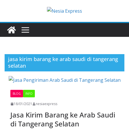
Skip
to
content
jasa kirim barang ke arab saudi di tangerang
selatan
BLOG
INFO
18/01/2021
nesiaexpress
Jasa Kirim Barang ke Arab Saudi
di Tangerang Selatan