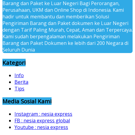
Barang dan Paket ke Luar Negeri Bagi Perorangan,
Perusahaan, UKM dan Online Shop di Indonesia. Kami
hadir untuk membantu dan memberikan Solusi
Pengiriman Barang dan Paket dokumen ke Luar Negeri
dengan Tarif Paling Murah, Cepat, Aman dan Terpercaya.
Kami sudah berpengalaman melakukan Pengiriman
Barang dan Paket Dokumen ke lebih dari 200 Negara di
Seluruh Dunia
Kategori
Info
Berita
Tips
Media Sosial Kami
Instagram : nesia express
FB : nesia express global
Youtube : nesia express