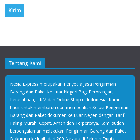
Tentang Kami
Nesia Express merupakan Penyedia Jasa Pengiriman
Barang dan Paket ke Luar Negeri Bagi Perorangan,
Perusahaan, UKM dan Online Shop di Indonesia. Kami
hadir untuk membantu dan memberikan Solusi Pengiriman
Barang dan Paket dokumen ke Luar Negeri dengan Tarif
Paling Murah, Cepat, Aman dan Terpercaya. Kami sudah
berpengalaman melakukan Pengiriman Barang dan Paket
Dokumen ke lebih dari 200 Negara di Seluruh Dunia