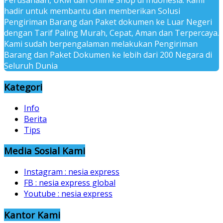
Perusahaan, UKM dan Online Shop di Indonesia. Kami
hadir untuk membantu dan memberikan Solusi
Pengiriman Barang dan Paket dokumen ke Luar Negeri
dengan Tarif Paling Murah, Cepat, Aman dan Terpercaya.
Kami sudah berpengalaman melakukan Pengiriman
Barang dan Paket Dokumen ke lebih dari 200 Negara di
Seluruh Dunia
Kategori
Info
Berita
Tips
Media Sosial Kami
Instagram : nesia express
FB : nesia express global
Youtube : nesia express
Kantor Kami