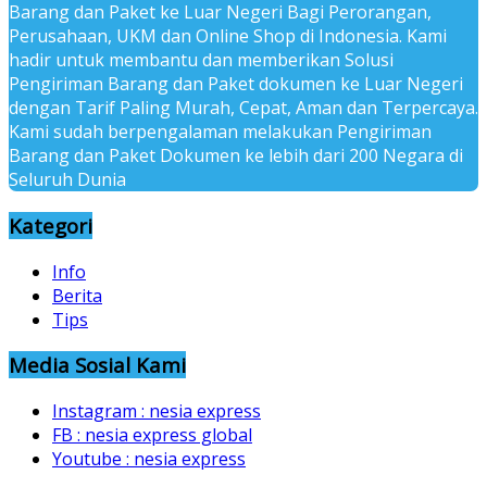
Barang dan Paket ke Luar Negeri Bagi Perorangan,
Perusahaan, UKM dan Online Shop di Indonesia. Kami
hadir untuk membantu dan memberikan Solusi
Pengiriman Barang dan Paket dokumen ke Luar Negeri
dengan Tarif Paling Murah, Cepat, Aman dan Terpercaya.
Kami sudah berpengalaman melakukan Pengiriman
Barang dan Paket Dokumen ke lebih dari 200 Negara di
Seluruh Dunia
Kategori
Info
Berita
Tips
Media Sosial Kami
Instagram : nesia express
FB : nesia express global
Youtube : nesia express