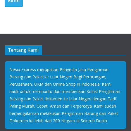
Tentang Kami
Nesia Express merupakan Penyedia Jasa Pengiriman
Barang dan Paket ke Luar Negeri Bagi Perorangan,
Perusahaan, UKM dan Online Shop di Indonesia. Kami
hadir untuk membantu dan memberikan Solusi Pengiriman
Barang dan Paket dokumen ke Luar Negeri dengan Tarif
Paling Murah, Cepat, Aman dan Terpercaya. Kami sudah
berpengalaman melakukan Pengiriman Barang dan Paket
Dokumen ke lebih dari 200 Negara di Seluruh Dunia