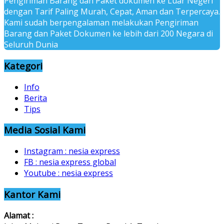
Pengiriman Barang dan Paket dokumen ke Luar Negeri
dengan Tarif Paling Murah, Cepat, Aman dan Terpercaya.
Kami sudah berpengalaman melakukan Pengiriman
Barang dan Paket Dokumen ke lebih dari 200 Negara di
Seluruh Dunia
Kategori
Info
Berita
Tips
Media Sosial Kami
Instagram : nesia express
FB : nesia express global
Youtube : nesia express
Kantor Kami
Alamat :