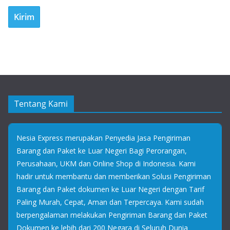
Tentang Kami
Nesia Express merupakan Penyedia Jasa Pengiriman
Barang dan Paket ke Luar Negeri Bagi Perorangan,
Perusahaan, UKM dan Online Shop di Indonesia. Kami
hadir untuk membantu dan memberikan Solusi Pengiriman
Barang dan Paket dokumen ke Luar Negeri dengan Tarif
Paling Murah, Cepat, Aman dan Terpercaya. Kami sudah
berpengalaman melakukan Pengiriman Barang dan Paket
Dokumen ke lebih dari 200 Negara di Seluruh Dunia