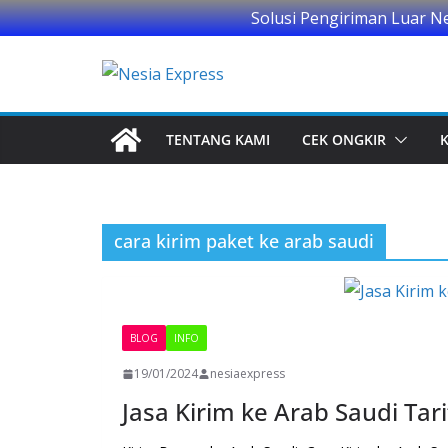
Solusi Pengiriman Luar N
Skip
to
content
TENTANG KAMI
CEK ONGKIR
cara kirim paket ke arab saudi
BLOG
INFO
19/01/2024
nesiaexpress
Jasa Kirim ke Arab Saudi Ta