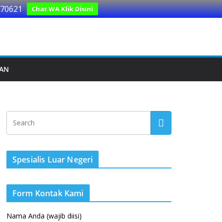
170621
Chat WA Klik Disini
UAN
Spesialis Luar Negeri
Form Kontak Kami
Nama Anda (wajib diisi)