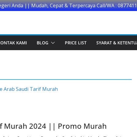
egeri Anda || Mudah, Cepat & Terpercaya Call/WA : 087741
KONTAK KAMI
BLOG
PRICE LIST
SYARAT & KETENT
rif Murah 2024 || Promo Murah