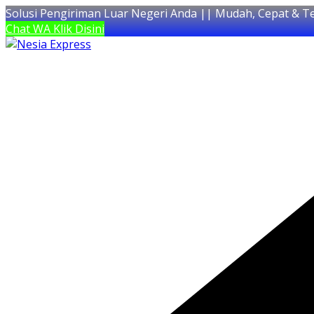
Solusi Pengiriman Luar Negeri Anda || Mudah, Cepat & T
Chat WA Klik Disini
Skip
to
content