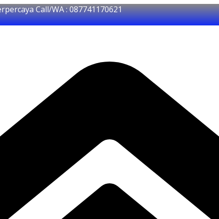
erpercaya Call/WA : 087741170621