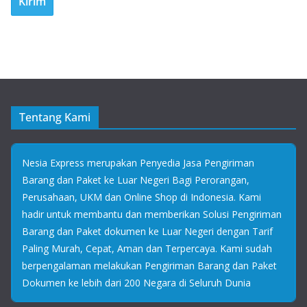
Tentang Kami
Nesia Express merupakan Penyedia Jasa Pengiriman
Barang dan Paket ke Luar Negeri Bagi Perorangan,
Perusahaan, UKM dan Online Shop di Indonesia. Kami
hadir untuk membantu dan memberikan Solusi Pengiriman
Barang dan Paket dokumen ke Luar Negeri dengan Tarif
Paling Murah, Cepat, Aman dan Terpercaya. Kami sudah
berpengalaman melakukan Pengiriman Barang dan Paket
Dokumen ke lebih dari 200 Negara di Seluruh Dunia