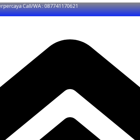
erpercaya Call/WA : 087741170621