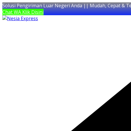
Solusi Pengiriman Luar Negeri Anda || Mudah, Cepat & T
Chat WA Klik Disini
Skip
to
content