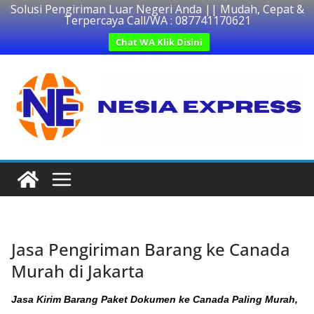
Solusi Pengiriman Luar Negeri Anda || Mudah, Cepat &
Terpercaya Call/WA : 087741170621
Chat WA Klik Disini
Skip
to
content
Jasa Pengiriman Barang ke Canada
Murah di Jakarta
Jasa Kirim Barang Paket Dokumen ke Canada Paling Murah,