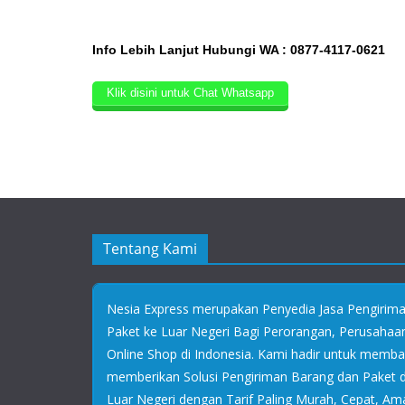
Info Lebih Lanjut Hubungi WA : 0877-4117-0621
Klik disini untuk Chat Whatsapp
Tentang Kami
Nesia Express merupakan Penyedia Jasa Pengirim
Paket ke Luar Negeri Bagi Perorangan, Perusaha
Online Shop di Indonesia. Kami hadir untuk memb
memberikan Solusi Pengiriman Barang dan Paket
Luar Negeri dengan Tarif Paling Murah, Cepat, Am