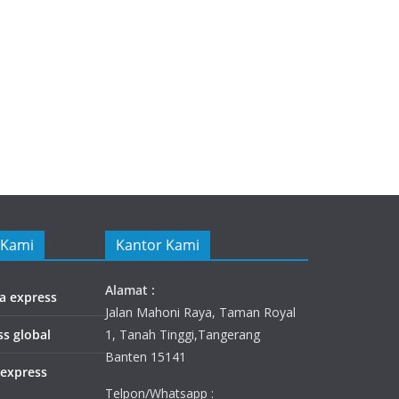
 Kami
Kantor Kami
Alamat :
ia express
Jalan Mahoni Raya, Taman Royal
ss global
1, Tanah Tinggi,Tangerang
Banten 15141
 express
Telpon/Whatsapp :