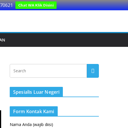
170621
Chat WA Klik Disini
UAN
n
Spesialis Luar Negeri
Form Kontak Kami
Nama Anda (wajib diisi)