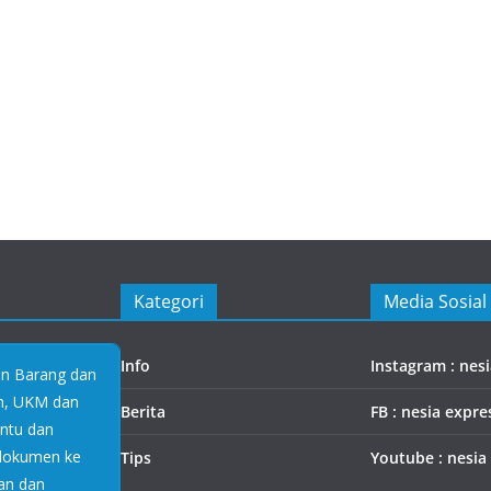
Kategori
Media Sosial
Info
Instagram : nes
an Barang dan
an, UKM dan
Berita
FB : nesia expre
antu dan
 dokumen ke
Tips
Youtube : nesia
an dan