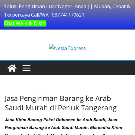
Solusi Pengiriman Luar Negeri Anda || Mudah, Cepat &
Terpercaya Call/WA : 087741170621
Chat WA Klik Disini
Skip
to
content
Jasa Pengiriman Barang ke Arab
Saudi Murah di Periuk Tangerang
Jasa Kirim Barang Paket Dokumen ke Arab Saudi, Jasa
Pengiriman Barang ke Arab Saudi Murah, Ekspedisi Kirim