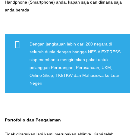
Handphone (Smartphone) anda, kapan saja dan dimana saja
anda berada
Dengan jangkauan lebih dari 200 negara di
seluruh dunia dengan bangga NESIA EXPRESS
siap membantu mengirimkan paket untuk
pelanggan Perorangan, Perusahaan, UKM,
Online Shop, TKI/TKW dan Mahasiswa ke Luar
Negeri
Portofolio dan Pengalaman
Tidak diragukan lagi kami merupakan ahlinya. Kami telah