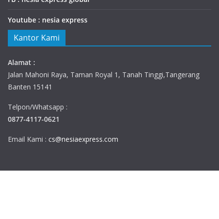
Youtube : nesia express
Kantor Kami
Alamat :
Jalan Mahoni Raya, Taman Royal 1, Tanah Tinggi,Tangerang
Banten 15141
Telpon/Whatsapp :
0877-4117-0621
Email Kami :
cs@nesiaexpress.com
Copyright © 2026
Nesia Express
. All rights reserved.
Theme:
ColorMag
by ThemeGrill. Powered by
WordPress
.