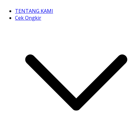
TENTANG KAMI
Cek Ongkir