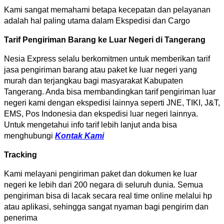
Kami sangat memahami betapa kecepatan dan pelayanan
adalah hal paling utama dalam Ekspedisi dan Cargo
Tarif Pengiriman Barang ke Luar Negeri di Tangerang
Nesia Express selalu berkomitmen untuk memberikan tarif
jasa pengiriman barang atau paket ke luar negeri yang
murah dan terjangkau bagi masyarakat Kabupaten
Tangerang. Anda bisa membandingkan tarif pengiriman luar
negeri kami dengan ekspedisi lainnya seperti JNE, TIKI, J&T,
EMS, Pos Indonesia dan ekspedisi luar negeri lainnya.
Untuk mengetahui info tarif lebih lanjut anda bisa
menghubungi
Kontak Kami
Tracking
Kami melayani pengiriman paket dan dokumen ke luar
negeri ke lebih dari 200 negara di seluruh dunia. Semua
pengiriman bisa di lacak secara real time online melalui hp
atau aplikasi, sehingga sangat nyaman bagi pengirim dan
penerima