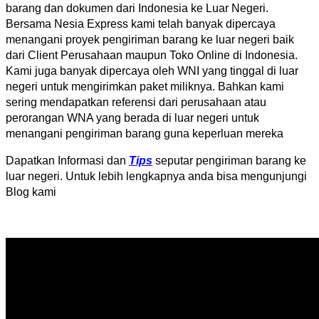
barang dan dokumen dari Indonesia ke Luar Negeri.
Bersama Nesia Express kami telah banyak dipercaya
menangani proyek pengiriman barang ke luar negeri baik
dari Client Perusahaan maupun Toko Online di Indonesia.
Kami juga banyak dipercaya oleh WNI yang tinggal di luar
negeri untuk mengirimkan paket miliknya. Bahkan kami
sering mendapatkan referensi dari perusahaan atau
perorangan WNA yang berada di luar negeri untuk
menangani pengiriman barang guna keperluan mereka
Dapatkan Informasi dan
Tips
seputar pengiriman barang ke
luar negeri. Untuk lebih lengkapnya anda bisa mengunjungi
Blog kami