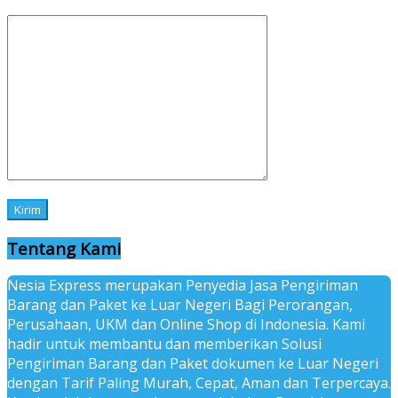
Tentang Kami
Nesia Express merupakan Penyedia Jasa Pengiriman
Barang dan Paket ke Luar Negeri Bagi Perorangan,
Perusahaan, UKM dan Online Shop di Indonesia. Kami
hadir untuk membantu dan memberikan Solusi
Pengiriman Barang dan Paket dokumen ke Luar Negeri
dengan Tarif Paling Murah, Cepat, Aman dan Terpercaya.