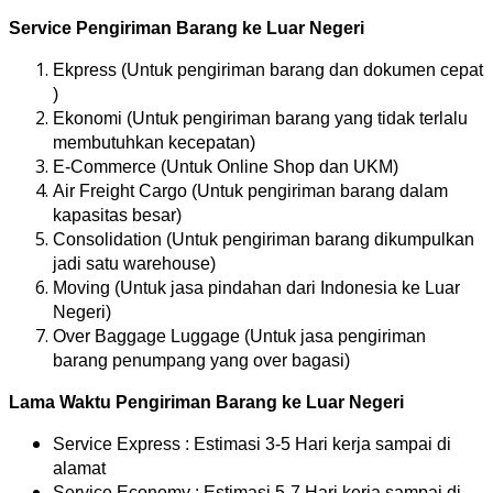
Service Pengiriman Barang ke Luar Negeri
Ekpress (Untuk pengiriman barang dan dokumen cepat
)
Ekonomi (Untuk pengiriman barang yang tidak terlalu
membutuhkan kecepatan)
E-Commerce (Untuk Online Shop dan UKM)
Air Freight Cargo (Untuk pengiriman barang dalam
kapasitas besar)
Consolidation (Untuk pengiriman barang dikumpulkan
jadi satu warehouse)
Moving (Untuk jasa pindahan dari Indonesia ke Luar
Negeri)
Over Baggage Luggage (Untuk jasa pengiriman
barang penumpang yang over bagasi)
Lama Waktu Pengiriman Barang ke Luar Negeri
Service Express : Estimasi 3-5 Hari kerja sampai di
alamat
Service Economy : Estimasi 5-7 Hari kerja sampai di