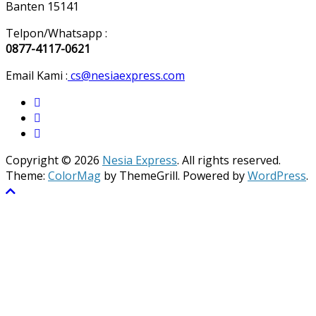
Banten 15141
Telpon/Whatsapp :
0877-4117-0621
Email Kami :
cs@nesiaexpress.com
Copyright © 2026
Nesia Express
. All rights reserved.
Theme:
ColorMag
by ThemeGrill. Powered by
WordPress
.