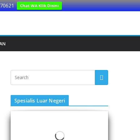
170621
Chat WA Klik Disini
UAN
Spesialis Luar Negeri