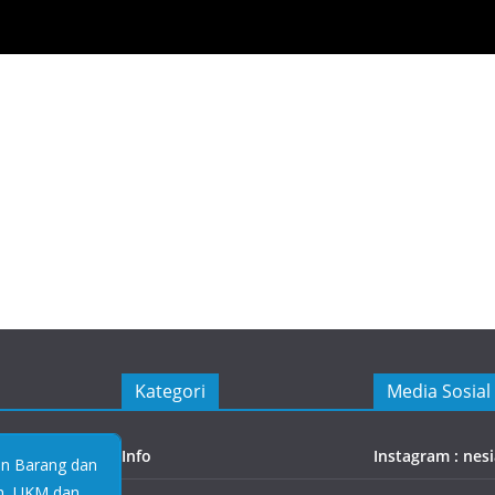
Kategori
Media Sosial
Info
Instagram : nes
an Barang dan
an, UKM dan