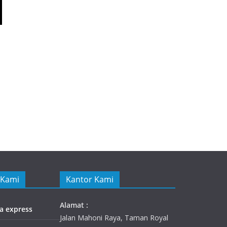
 Kami
Kantor Kami
Alamat :
ia express
Jalan Mahoni Raya, Taman Royal