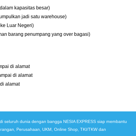
 dalam kapasitas besar)
kumpulkan jadi satu warehouse)
 ke Luar Negeri)
man barang penumpang yang over bagasi)
mpai di alamat
ampai di alamat
 di alamat
a di seluruh dunia dengan bangga NESIA EXPRESS siap membantu
orangan, Perusahaan, UKM, Online Shop, TKI/TKW dan