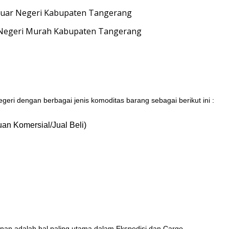
 Negeri Murah Kabupaten Tangerang
eri dengan berbagai jenis komoditas barang sebagai berikut ini :
an Komersial/Jual Beli)
an adalah hal paling utama dalam Ekspedisi dan Cargo