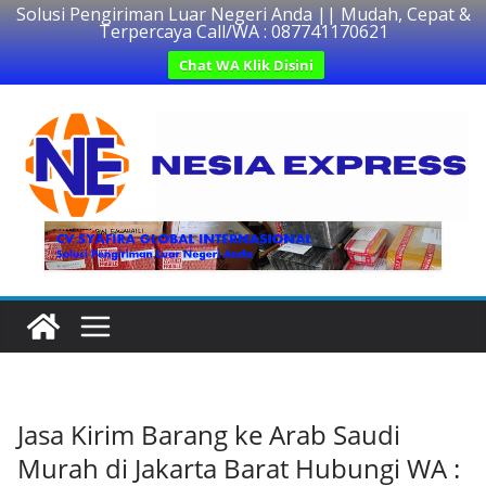
Solusi Pengiriman Luar Negeri Anda || Mudah, Cepat &
Terpercaya Call/WA : 087741170621
Chat WA Klik Disini
Skip
to
content
Jasa Kirim Barang ke Arab Saudi
Murah di Jakarta Barat Hubungi WA :